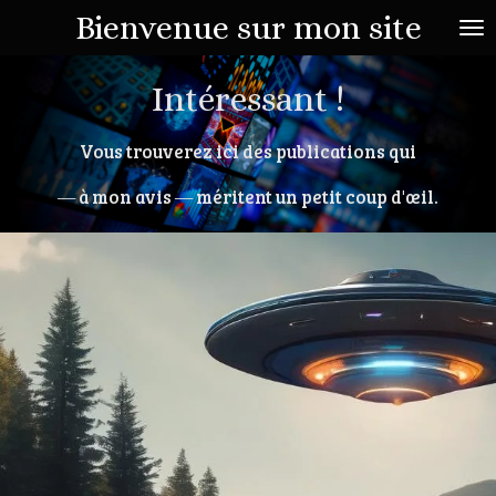
Bienvenue sur mon site
Passer
au
contenu
Intéressant !
principal
Vous trouverez ici des publications qui
― à mon avis ― méritent un petit coup d'œil.