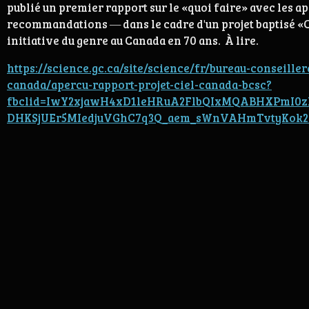
publié un premier rapport sur le «quoi faire» avec les a
recommandations ― dans le cadre d'un projet baptisé «C
initiative du genre au Canada en 70 ans. À lire.
https://science.gc.ca/site/science/fr/bureau-conseiller
canada/apercu-rapport-projet-ciel-canada-bcsc?
fbclid=IwY2xjawH4xD1leHRuA2FlbQIxMQABHXPmI0z
DHKSjUEr5MIedjuVGhC7q3Q_aem_sWnVAHmTvtyKok2