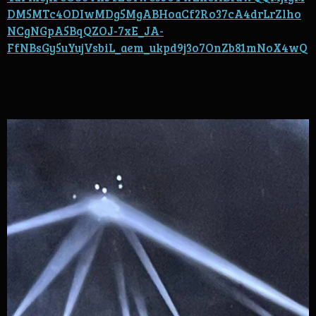
DM5MTc4ODIwMDg5MgABHoaCf2Ro37cA4drLrZlho
NCgNGpA5BqQZOJ-7xE_JA-
FfNBsGy5uYujVsbiL_aem_ukpd9j3o7OnZb81mNoX4wQ