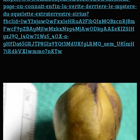
page-on-connait-enfin-la-verite-derriere-le-mystere-
du-squelette-extraterrestre-sirius?
fbclid=IwY2xjawQwFxxleHRuA2FlbQIxMQBzcnRjBm
FwcF9pZBAyMjIwMzkxNzg4MjAwODkyAAEeKIZSiH
yzJ9Q_l4Qw71Ws5_4OX-a-
gHfDa65GRJTP8GIz9YQt3MdUKfgLRMQ_aem_U85mH
7iRdkVXlwmmo7nKTw