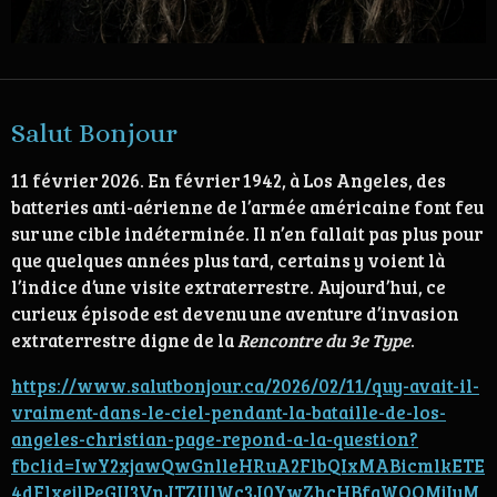
Salut Bonjour
11 février 2026. En février 1942, à Los Angeles, des
batteries anti-aérienne de l’armée américaine font feu
sur une cible indéterminée. Il n’en fallait pas plus pour
que quelques années plus tard, certains y voient là
l’indice d’une visite extraterrestre.
Aujourd’hui, ce
curieux épisode est devenu une aventure d’invasion
extraterrestre digne de la
Rencontre du 3e Type
.
https://www.salutbonjour.ca/2026/02/11/quy-avait-il-
vraiment-dans-le-ciel-pendant-la-bataille-de-los-
angeles-christian-page-repond-a-la-question?
fbclid=IwY2xjawQwGnlleHRuA2FlbQIxMABicmlkETE
4dFlxejlPeGU3VnJTZUlWc3J0YwZhcHBfaWQQMjIyM