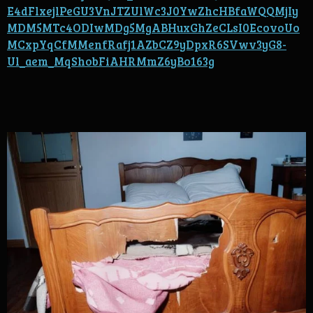
E4dFlxejlPeGU3VnJTZUlWc3J0YwZhcHBfaWQQMjIy
MDM5MTc4ODIwMDg5MgABHuxGhZeCLsI0EcovoUo
MCxpYqCfMMenfRafj1AZbCZ9yDpxR6SVwv3yG8-
Ul_aem_MqShobFiAHRMmZ6yBo163g