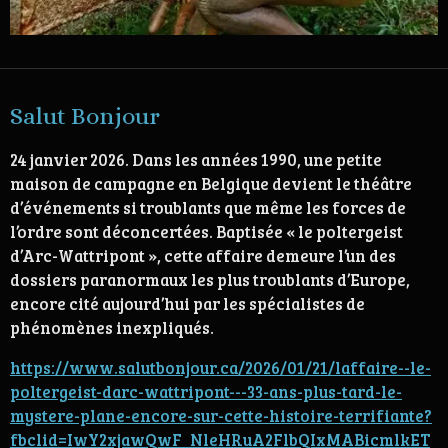
Salut Bonjour
24 janvier 2026.
Dans les années 1990, une petite
maison de campagne en Belgique devient le théâtre
d’événements si troublants que même les forces de
l’ordre sont déconcertées. Baptisée « le poltergeist
d’Arc-Wattripont », cette affaire demeure l’un des
dossiers paranormaux les plus troublants d’Europe,
encore cité aujourd’hui par les spécialistes de
phénomènes inexpliqués.
https://www.salutbonjour.ca/2026/01/21/laffaire--le-
poltergeist-darc-wattripont---33-ans-plus-tard-le-
mystere-plane-encore-sur-cette-histoire-terrifiante?
fbclid=IwY2xjawQwF_NleHRuA2FlbQIxMABicmlkET