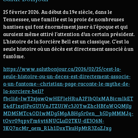
25 février 2026. Au début du 19e siècle, dans le
Tennessee, une famille est la proie de nombreuses
hantises qui font énormément jaser à l’époque et qui
auraient même attiré l’attention d’un certain président.
L’histoire de la Sorcière Bell est un classique. C’est la
seule histoire où un décès est directement associé à un
fantôme.
https://www.salutbonjour.ca/2026/02/25/cest-la-
seule-histoire-ou-un-deces-est-directement-associe-
a-un-fantome--christian-page-raconte-le-mythe-de-
la-sorciere-bell?
fbclid=IwY2xjawQwHEFleHRuA2FlbQIxMABicmlkET
E4dFlxejlPeGU3VnJTZUlWc3J0YwZhcHBfaWQQMjIy
MDM5MTc4ODIwMDg5MgABHg5r0en__b5DpMMMJq-
tOvr09qpvFm6vt6NUCLuD2TKU-dE3O6N-
3KQ7ncMr_aem_RLh1DsxTkuHpMtR3ZaZJxg