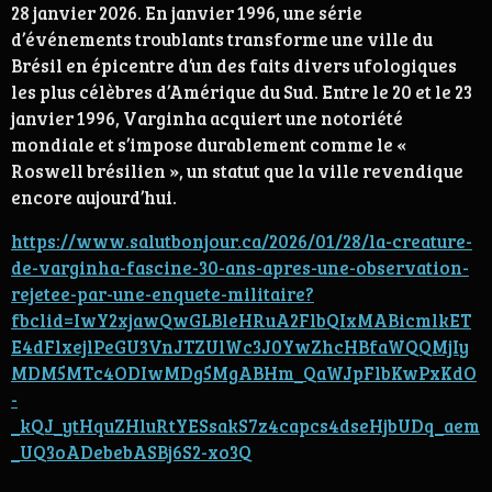
28 janvier 2026. En janvier 1996, une série
d’événements troublants transforme une ville du
Brésil en épicentre d’un des faits divers ufologiques
les plus célèbres d’Amérique du Sud.
Entre le 20 et le 23
janvier 1996, Varginha acquiert une notoriété
mondiale et s’impose durablement comme le «
Roswell brésilien », un statut que la ville revendique
encore aujourd’hui.
https://www.salutbonjour.ca/2026/01/28/la-creature-
de-varginha-fascine-30-ans-apres-une-observation-
rejetee-par-une-enquete-militaire?
fbclid=IwY2xjawQwGLBleHRuA2FlbQIxMABicmlkET
E4dFlxejlPeGU3VnJTZUlWc3J0YwZhcHBfaWQQMjIy
MDM5MTc4ODIwMDg5MgABHm_QaWJpFlbKwPxKdO
-
_kQJ_ytHquZHluRtYESsakS7z4capcs4dseHjbUDq_aem
_UQ3oADebebASBj6S2-xo3Q