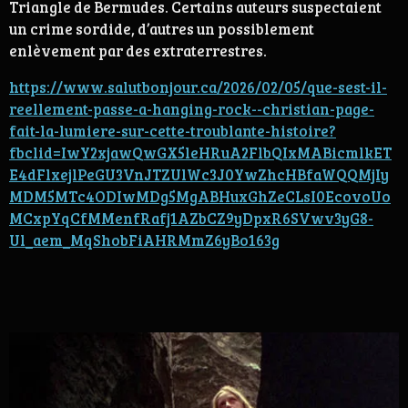
Triangle de Bermudes. Certains auteurs suspectaient
un crime sordide, d’autres un possiblement
enlèvement par des extraterrestres.
https://www.salutbonjour.ca/2026/02/05/que-sest-il-
reellement-passe-a-hanging-rock--christian-page-
fait-la-lumiere-sur-cette-troublante-histoire?
fbclid=IwY2xjawQwGX5leHRuA2FlbQIxMABicmlkET
E4dFlxejlPeGU3VnJTZUlWc3J0YwZhcHBfaWQQMjIy
MDM5MTc4ODIwMDg5MgABHuxGhZeCLsI0EcovoUo
MCxpYqCfMMenfRafj1AZbCZ9yDpxR6SVwv3yG8-
Ul_aem_MqShobFiAHRMmZ6yBo163g