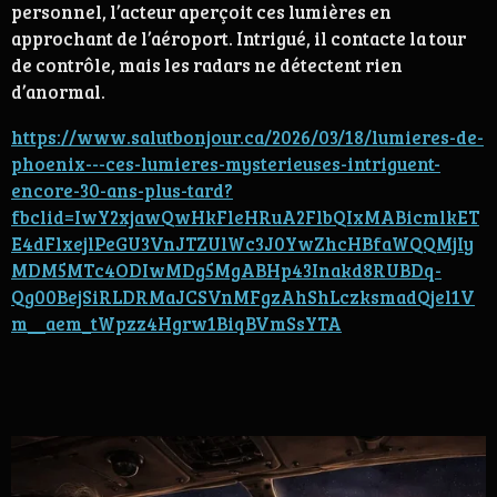
personnel, l’acteur aperçoit ces lumières en
approchant de l’aéroport. Intrigué, il contacte la tour
de contrôle, mais les radars ne détectent rien
d’anormal.
https://www.salutbonjour.ca/2026/03/18/lumieres-de-
phoenix---ces-lumieres-mysterieuses-intriguent-
encore-30-ans-plus-tard?
fbclid=IwY2xjawQwHkFleHRuA2FlbQIxMABicmlkET
E4dFlxejlPeGU3VnJTZUlWc3J0YwZhcHBfaWQQMjIy
MDM5MTc4ODIwMDg5MgABHp43Inakd8RUBDq-
Qg00BejSiRLDRMaJCSVnMFgzAhShLczksmadQjel1V
m__aem_tWpzz4Hgrw1BiqBVmSsYTA