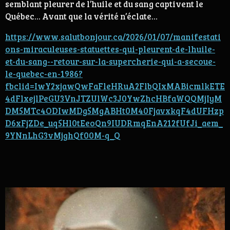
semblant pleurer de l’huile et du sang captivent le
Québec... Avant que la vérité n’éclate...
https://www.salutbonjour.ca/2026/01/07/manifestati
ons-miraculeuses-statuettes-qui-pleurent-de-lhuile-
et-du-sang--retour-sur-la-supercherie-qui-a-secoue-
le-quebec-en-1986?
fbclid=IwY2xjawQwFaFleHRuA2FlbQIxMABicmlkETE
4dFlxejlPeGU3VnJTZUlWc3J0YwZhcHBfaWQQMjIyM
DM5MTc4ODIwMDg5MgABHt0M40FjavxkqF4dUFHzp
D6xFjZDe_uq5Hl0tEeoQn9IUDRmqEnA212fUfJi_aem_
9YNnLhG3vMjghQf00M-q_Q